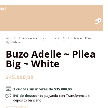
ia )
0
Inicio
>
• H o m e w e a r •
>
~ B u z o s ~
>
Buzo Adelle ~ Pilea
Big ~ White
Buzo Adelle ~ Pilea
Big ~ White
$45.000,00
3
cuotas sin interés de
$15.000,00
5% de descuento
pagando con Transferencia o
depósito bancario
Ver más detalles